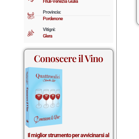
Friuli-Venezia Giulia
Provincia:
Pordenone
Vitigni:
Glera
Conoscere il Vino
Il miglior st
rumento per avvicinarsi al