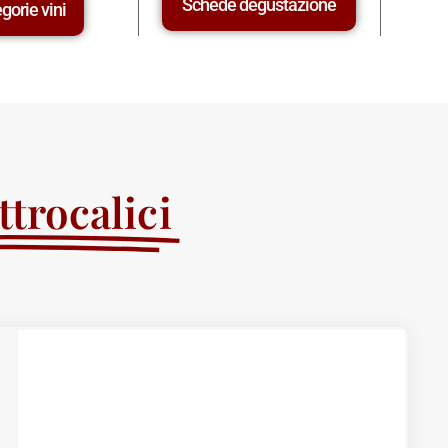
Schede degustazione
gorie vini
trocalici