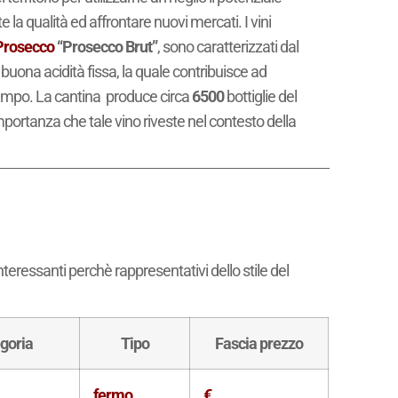
la qualità ed affrontare nuovi mercati. I vini
Prosecco
“Prosecco Brut”
, sono caratterizzati dal
buona acidità fissa, la quale contribuisce ad
tempo. La cantina produce circa
6500
bottiglie del
importanza che tale vino riveste nel contesto della
nteressanti perchè rappresentativi dello stile del
goria
Tipo
Fascia prezzo
fermo
€