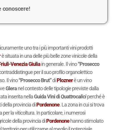
 e conoscere!
sicuramente uno tra i più importanti vini prodotti
r
è situata in una delle più belle zone vinicole della
Friuli-Venezia Giulia
in generale. Il vino
“Prosecco
i contraddistingue per il suo profilo organolettico
o. Il vino
“Prosecco Brut”
di
Plozner
è un vino
uve
Glera
nel contesto delle tipologie previste dalla
ata inserita nella
Guida Vini di
Quattrocalici
perché è
i della provincia di
Pordenone
. La zona in cui si trova
er la viticoltura. In particolare, i numerosi
icole della provincia di
Pordenone
hanno stimolato
 territorio per utilizzarne al meglio il potenziale