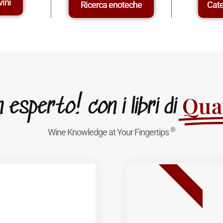
vini
Ricerca enoteche
Cate
Quat
esperto! con i libri di
®
Wine Knowledge at Your Fingertips
BEST SELLER