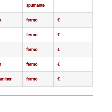
spumante
n
fermo
€
fermo
€
fermo
€
n
fermo
€
aminer
fermo
€