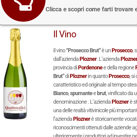
Clicca e scopri come farti trovare
Il Vino
Il vino
“Prosecco Brut”
è un
Prosecco
, 
dall’azienda
Plozner
. L’azienda
Plozne
provincia di
Pordenone
e della regione
Brut”
di
Plozner
in quanto
Prosecco
, s
caratteristico ed originale al tempo stess
Bianco
,
spumante
e
brut
, vinificato da 
denominazione . L’azienda
Plozner
è st
una delle realtà vitivinicole più important
l’azienda
Plozner
è storicamente vocata p
riconoscimenti ottenuti dalle aziende agr
ulteriormente i produttori ad investire nel