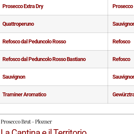
Prosecco Extra Dry
Prosecco
Quattroperuno
Sauvigno
Refosco dal Peduncolo Rosso
Refosco
Refosco dal Peduncolo Rosso Bastiano
Refosco
Sauvignon
Sauvigno
Traminer Aromatico
Gewürztr
Prosecco Brut – Plozner
La Cantina e il Territorio