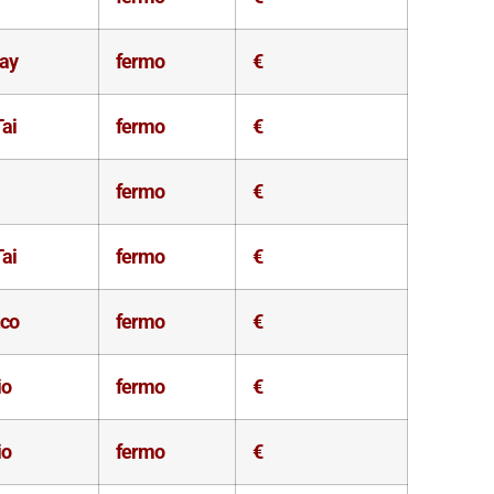
ay
fermo
€
Tai
fermo
€
fermo
€
Tai
fermo
€
nco
fermo
€
io
fermo
€
io
fermo
€