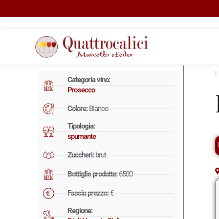
Categoria vino:
Prosecco
Colore:
Bianco
Tipologia:
spumante
Zuccheri:
brut
Bottiglie prodotte:
6500
Fascia prezzo:
€
Regione: