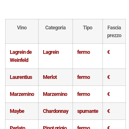
Vino
Categoria
Tipo
Fascia
prezzo
Lagrein de
Lagrein
fermo
€
Weinfeld
Laurentius
Merlot
fermo
€
Marzemino
Marzemino
fermo
€
Maybe
Chardonnay
spumante
€
Perlato
Pinot grigio
fermo
€