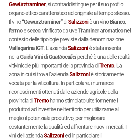
Gewürztraminer
, si contraddistingue per il suo profilo
organolettico caratteristico ed originale al tempo stesso.
Il vino
“Gewurztraminer”
di
Salizzoni
è un vino
Bianco
,
fermo
e
secco
, vinificato da uve
Traminer aromatico
nel
contesto delle tipologie previste dalla denominazione
Vallagarina IGT
. L’azienda
Salizzoni
è stata inserita
nella
Guida Vini di
Quattrocalici
perché è una delle realtà
vitivinicole più importanti della provincia di
Trento
. La
zona in cui si trova l’azienda
Salizzoni
è storicamente
vocata per la viticoltura. In particolare, i numerosi
riconoscimenti ottenuti dalle aziende agricole della
provincia di
Trento
hanno stimolato ulteriormente i
produttori ad investire nel territorio per utilizzarne al
meglio il potenziale produttivo, per migliorare
costantemente la qualità ed affrontare nuovi mercati. I
vini dell’azienda
Salizzoni
ed in particolare il