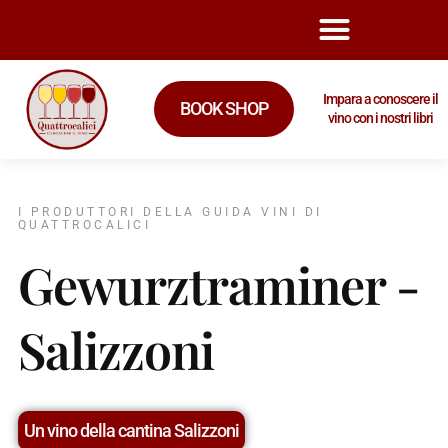
Impara a conoscere il
BOOK SHOP
vino con i nostri libri
I PRODUTTORI DELLA GUIDA VINI DI
QUATTROCALICI
Gewurztraminer -
Salizzoni
Un vino della cantina Salizzoni