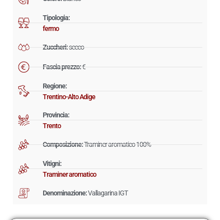
Tipologia:
fermo
Zuccheri:
secco
Fascia prezzo:
€
Regione:
Trentino-Alto Adige
Provincia:
Trento
Composizione:
Traminer aromatico 100%
Vitigni:
Traminer aromatico
Denominazione:
Vallagarina IGT