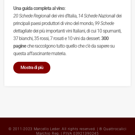
Una guida completa al vino:
20 Schede Regionali
dei vini d'Italia,
14 Schede Nazionali
dei
principali paesi produttori di vino del mondo,
99 Schede
dettagliate
dei più importanti vini Italiani, di cui 10 spumanti,
37 bianchi, 35 rossi, 7 rosati e 10 vini da dessert.
300
pagine
che raccolgono tutto quello che c'è da sapere su
questa affascinante materia.
Mostra di più
© 2011-2023 Marcello Leder. All rights reserved. | ® Quattrocalici
Marchio Reg. | P.IVA 03921390245