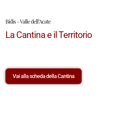
Italiani, di cui 10 spumanti, 37 bianchi, 35 rossi, 7
rosati e 10 vini da dessert. Il modo più efficace per
acquisire una cultura di base sul vino.
Bidis – Valle dell’Acate
La Cantina e il Territorio
Vai alla scheda della Cantina