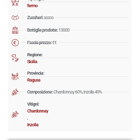
fermo
Zuccheri:
secco
Bottiglie prodotte:
13000
Fascia prezzo:
€€
Regione:
Sicilia
Provincia:
Ragusa
Composizione:
Chardonnay 60%, Inzolia 40%
Vitigni:
Chardonnay
,
Inzolia