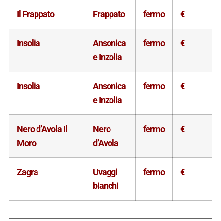
Il Frappato
Frappato
fermo
€
Insolia
Ansonica
fermo
€
e Inzolia
SCOPRI DI PIU'
Insolia
Ansonica
fermo
€
e Inzolia
Il Libro di Quattrocalici
Nero d’Avola Il
Nero
fermo
€
“Conoscere il Vino” raccoglie in un volume di 300
Moro
d’Avola
pagine tutto quello che c’è da sapere su questa
affascinante materia. Una guida completa al vino, 20
Zagra
Uvaggi
fermo
€
Schede Regionali dei vini d’Italia, 14 Schede
bianchi
Nazionali dei principali paesi produttori di vino del
mondo, 99 Schede dettagliate dei più importanti vini