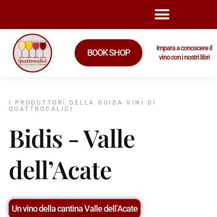
Impara a conoscere il
BOOK SHOP
vino con i nostri libri
I PRODUTTORI DELLA GUIDA VINI DI
QUATTROCALICI
Bidis - Valle
dell’Acate
Un vino della cantina Valle dell’Acate