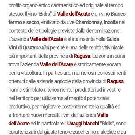
profilo organolettico caratteristico ed originale al tempo
stesso. Il vino
“Bidis”
di
Valle dell’Acate
è un vino
Bianco
,
fermo
e
secco
, vinificato da uve
Chardonnay
,
Inzolia
nel
contesto delle tipologie previste dalla denominazione .
L’azienda
Valle dell’Acate
è stata inserita nella
Guida
Vini di
Quattrocalici
perché è una delle realtà vitivinicole
più importanti della provincia di
Ragusa
. La zona in cui si
trova l’azienda
Valle dell’Acate
è storicamente vocata
per la viticoltura. In particolare, i numerosi riconoscimenti
ottenuti dalle aziende agricole della provincia di
Ragusa
hanno stimolato ulteriormente i produttori ad investire
nel territorio per utilizzarne al meglio il potenziale
produttivo, per migliorare costantemente la qualità ed
affrontare nuovi mercati. I vini dell’azienda
Valle
dell’Acate
ed in particolare il
Uvaggi bianchi
“Bidis”
, sono
caratterizzati dal giusto tenore zuccherino e alcolico e da