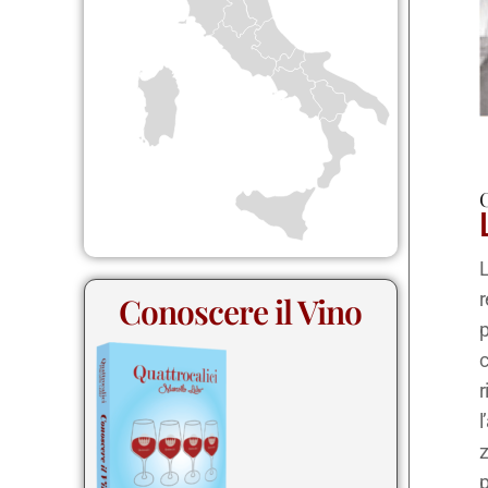
C
L
Conoscere il Vino
p
c
r
l
z
p