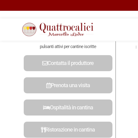
pulsanti attivi per cantine iscritte
Contatta il produttore
Prenota una visita
Ospitalità in cantina
Ristorazione in cantina