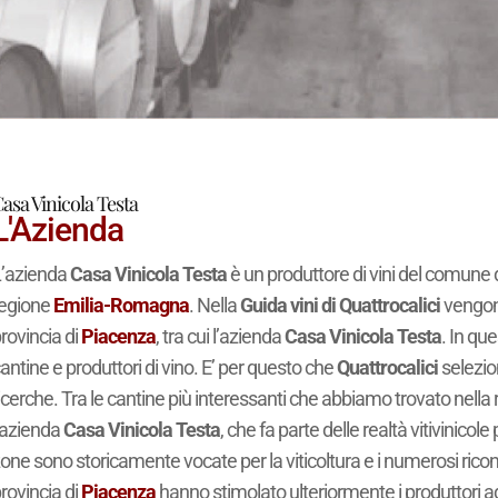
asa Vinicola Testa
L'Azienda
’azienda
Casa Vinicola Testa
è un produttore di vini del comune 
regione
Emilia-Romagna
. Nella
Guida vini di Quattrocalici
vengono 
rovincia di
Piacenza
, tra cui l’azienda
Casa Vinicola Testa
. In que
antine e produttori di vino. E’ per questo che
Quattrocalici
selezio
icerche. Tra le cantine più interessanti che abbiamo trovato nella
’azienda
Casa Vinicola Testa
, che fa parte delle realtà vitivinicole
one sono storicamente vocate per la viticoltura e i numerosi ricon
rovincia di
Piacenza
hanno stimolato ulteriormente i produttori ad in