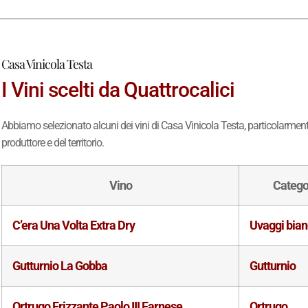
Casa Vinicola Testa
I Vini scelti da Quattrocalici
Abbiamo selezionato alcuni dei vini di Casa Vinicola Testa, particolarmente 
produttore e del territorio.
Vino
Catego
C’era Una Volta Extra Dry
Uvaggi bian
Gutturnio La Gobba
Gutturnio
Ortrugo Frizzante Paolo III Farnese
Ortrugo