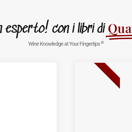
Quat
esperto! con i libri di
®
Wine Knowledge at Your Fingertips
BEST SELLER