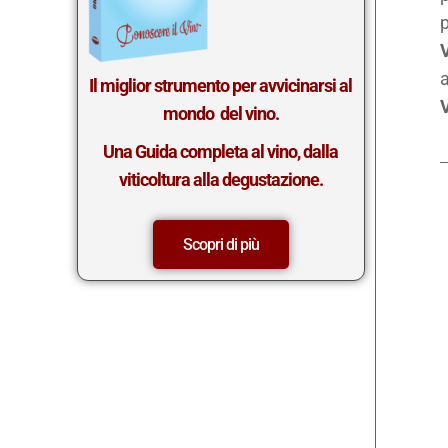
p
V
a
Il miglior st
rumento per avvicinarsi al
V
mondo del vino.
Una Guida completa al vino, dalla
viticoltura alla degustazione.
Scopri di più