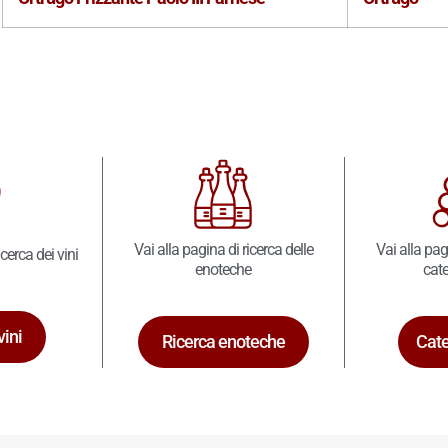
Vai alla pagina di ricerca delle
Vai alla pag
icerca dei vini
enoteche
cate
vini
Ricerca enoteche
Cate