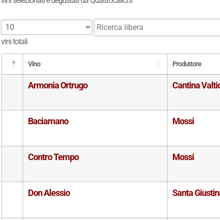
vini selezionati e degustati da Quattrocalici.it
vini totali
Vino
Produttore
Armonia Ortrugo
Cantina Valt
Baciamano
Mossi
Contro Tempo
Mossi
Don Alessio
Santa Giustin