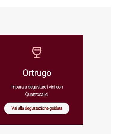
Ortrugo
Impara a degustare i vini con
Quattrocalici
Vai alla degustazione guidata