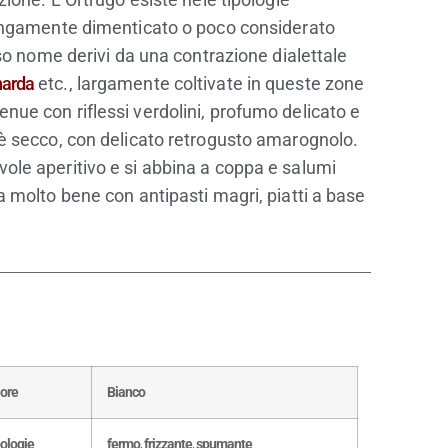
 lungamente dimenticato o poco considerato
sso nome derivi da una contrazione dialettale
arda
etc., largamente coltivate in queste zone
tenue con riflessi verdolini, profumo delicato e
 è secco, con delicato retrogusto amarognolo.
vole aperitivo e si abbina a coppa e salumi
a molto bene con antipasti magri, piatti a base
lore
Bianco
ologie
fermo
,
frizzante
,
spumante