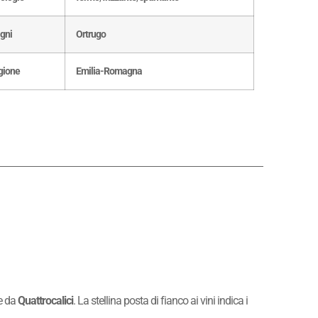
igni
Ortrugo
gione
Emilia-Romagna
te da
Quattrocalici
. La stellina posta di fianco ai vini indica i