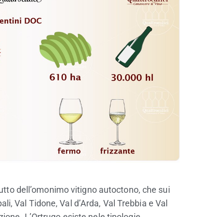
 frutto dell’omonimo vitigno autoctono, che sui
ipali, Val Tidone, Val d’Arda, Val Trebbia e Val
zione. L’Ortrugo esiste nele tipologie