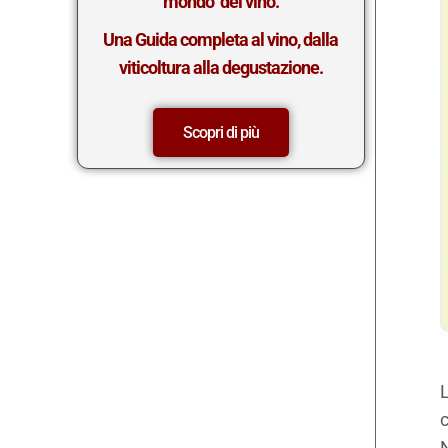
mondo del vino.
Una Guida completa al vino, dalla
viticoltura alla degustazione.
Scopri di più
L
c
N