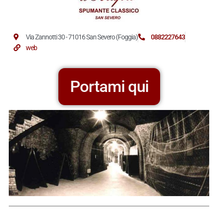
Via Zannotti 30 - 71016 San Severo (Foggia)
0882227643
web
Portami qui