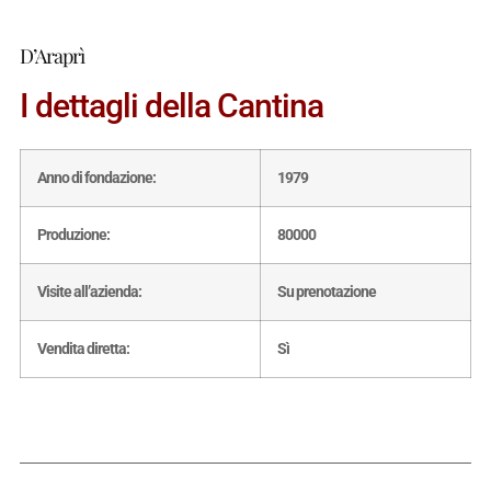
D’Araprì
I dettagli della Cantina
Anno di fondazione:
1979
Produzione:
80000
Visite all’azienda:
Su prenotazione
Vendita diretta:
Sì