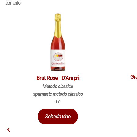
territorio.
Gra
Brut Rosé - D’Araprì
Metodo classico
spumante metodo classico
€€
Scheda vino