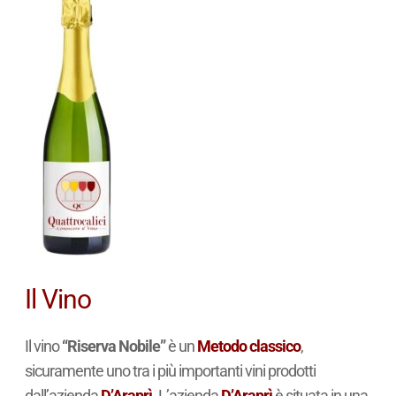
Il Vino
Il vino
“Riserva Nobile”
è un
Metodo classico
,
sicuramente uno tra i più importanti vini prodotti
dall’azienda
D’Araprì
. L’azienda
D’Araprì
è situata in una