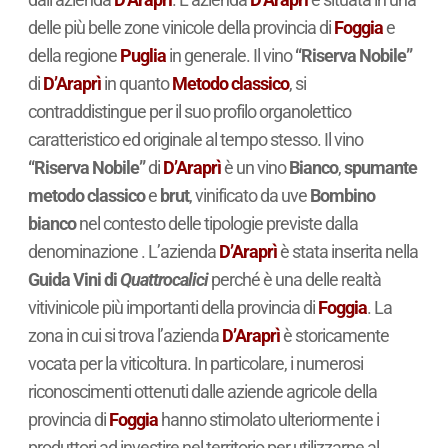
delle più belle zone vinicole della provincia di
Foggia
e
della regione
Puglia
in generale. Il vino
“Riserva Nobile”
di
D’Araprì
in quanto
Metodo classico
, si
contraddistingue per il suo profilo organolettico
caratteristico ed originale al tempo stesso. Il vino
“Riserva Nobile”
di
D’Araprì
è un vino
Bianco
,
spumante
metodo classico
e
brut
, vinificato da uve
Bombino
bianco
nel contesto delle tipologie previste dalla
denominazione . L’azienda
D’Araprì
è stata inserita nella
Guida Vini di
Quattrocalici
perché è una delle realtà
vitivinicole più importanti della provincia di
Foggia
. La
zona in cui si trova l’azienda
D’Araprì
è storicamente
vocata per la viticoltura. In particolare, i numerosi
riconoscimenti ottenuti dalle aziende agricole della
provincia di
Foggia
hanno stimolato ulteriormente i
produttori ad investire nel territorio per utilizzarne al