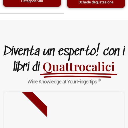
Categorie vini
Schede degustazione
Diventa un esperto! con i
Quattrocalici
libri di
®
Wine Knowledge at Your Fingertips
NUOVA USCITA