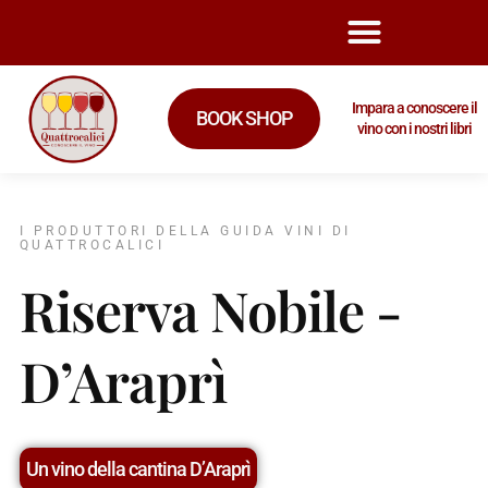
Impara a conoscere il
BOOK SHOP
vino con i nostri libri
I PRODUTTORI DELLA GUIDA VINI DI
QUATTROCALICI
Riserva Nobile -
D’Araprì
Un vino della cantina D’Araprì