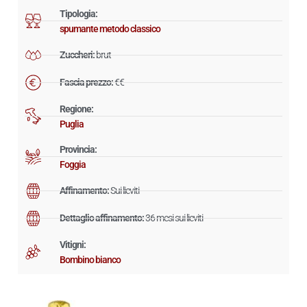
Tipologia:
spumante metodo classico
Zuccheri:
brut
Fascia prezzo:
€€
Regione:
Puglia
Provincia:
Foggia
Affinamento:
Sui lieviti
Dettaglio affinamento:
36 mesi sui lieviti
Vitigni:
Bombino bianco