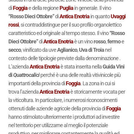
di
Foggia
e della regione
Puglia
in generale. Il vino
“Rosso Dieci Ottobre”
di
Antica Enotria
in quanto
Uvaggi
rossi
, si contraddistingue per il suo profilo organolettico
caratteristico ed originale al tempo stesso. Il vino
“Rosso
Dieci Ottobre”
di
Antica Enotria
è un vino
rosso
,
fermo
e
secco
, vinificato da uve
Aglianico
,
Uva di Troia
nel
contesto delle tipologie previste dalla denominazione .
L’azienda
Antica Enotria
è stata inserita nella
Guida Vini
di
Quattrocalici
perché è una delle realtà vitivinicole più
importanti della provincia di
Foggia
. La zona in cui si
trova l’azienda
Antica Enotria
è storicamente vocata per
la viticoltura. In particolare, i numerosi riconoscimenti
ottenuti dalle aziende agricole della provincia di
Foggia
hanno stimolato ulteriormente i produttori ad investire
nel territorio per utilizzarne al meglio il potenziale
produttivo, per migliorare costantemente la qualità ed