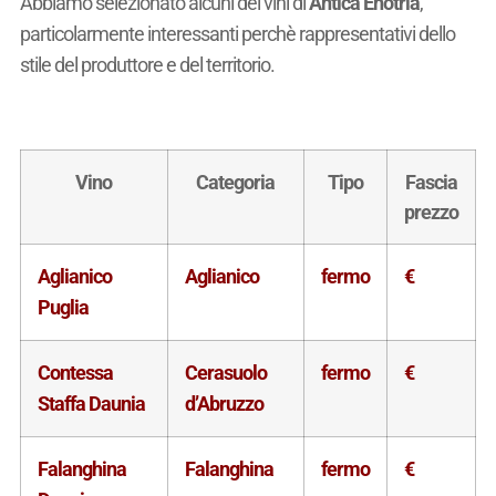
Abbiamo selezionato alcuni dei vini di
Antica Enotria
,
particolarmente interessanti perchè rappresentativi dello
stile del produttore e del territorio.
Vino
Categoria
Tipo
Fascia
prezzo
Aglianico
Aglianico
fermo
€
Puglia
Contessa
Cerasuolo
fermo
€
Staffa Daunia
d’Abruzzo
Falanghina
Falanghina
fermo
€