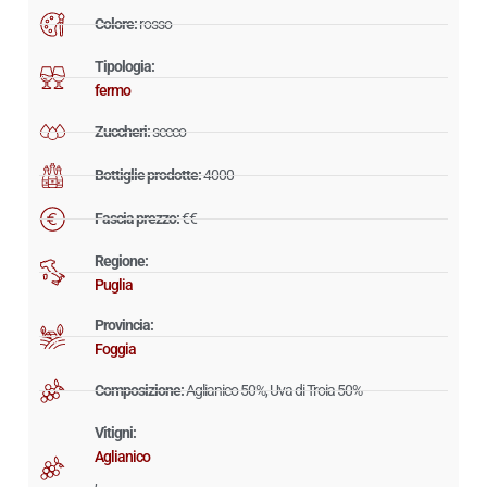
Colore:
rosso
Tipologia:
fermo
Zuccheri:
secco
Bottiglie prodotte:
4000
Fascia prezzo:
€€
Regione:
Puglia
Provincia:
Foggia
Composizione:
Aglianico 50%, Uva di Troia 50%
Vitigni:
Aglianico
,