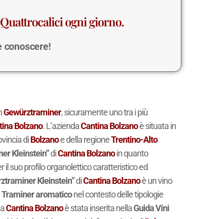
Quattrocalici ogni giorno.
 e conoscere!
n
Gewürztraminer
, sicuramente uno tra i più
tina Bolzano
. L’azienda
Cantina Bolzano
è situata in
ovincia di
Bolzano
e della regione
Trentino-Alto
er Kleinstein”
di
Cantina Bolzano
in quanto
r il suo profilo organolettico caratteristico ed
ztraminer Kleinstein”
di
Cantina Bolzano
è un vino
e
Traminer aromatico
nel contesto delle tipologie
da
Cantina Bolzano
è stata inserita nella
Guida Vini