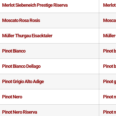
Merlot Siebeneich Prestige Riserva
Merlot
Moscato Rosa Rosis
Moscat
Müller Thurgau Eisacktaler
Müller
Pinot Bianco
Pinot 
Pinot Bianco Dellago
Pinot 
Pinot Grigio Alto Adige
Pinot g
Pinot Nero
Pinot 
Pinot Nero Riserva
Pinot 