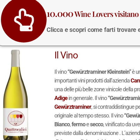
10.000
Wine Lovers visitano 
Clicca e scopri come farti trovare
Il Vino
Il vino
“Gewürztraminer Kleinstein”
è u
importanti vini prodotti dall’azienda
Can
una delle più belle zone vinicole della pr
Adige
in generale. Il vino
“Gewürztramin
Gewürztraminer
, si contraddistingue pe
originale al tempo stesso. Il vino
“Gewür
Bianco
,
fermo
e
secco
, vinificato da uv
previste dalla denominazione . L’azien