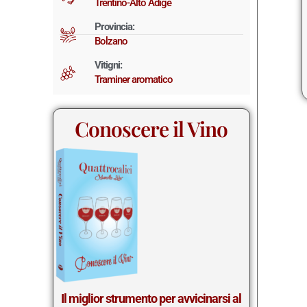
Trentino-Alto Adige
Provincia:
Bolzano
Vitigni:
Traminer aromatico
Conoscere il Vino
Il miglior st
rumento per avvicinarsi al