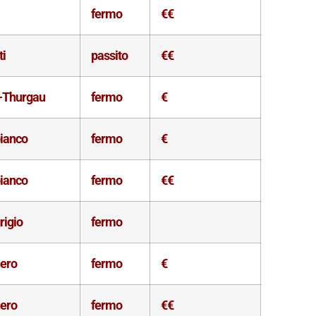
fermo
€€
i
passito
€€
-Thurgau
fermo
€
bianco
fermo
€
bianco
fermo
€€
rigio
fermo
nero
fermo
€
nero
fermo
€€