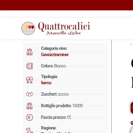
Categoria vino:
Gewürztraminer
Colore:
Bianco
Tipologia:
fermo
Zuccheri:
secco
Bottiglie prodotte:
16000
Fascia prezzo:
€€
Regione: