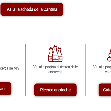
Vai alla scheda della Cantina
Vai alla pagina di ricerca delle
Vai alla pag
icerca dei vini
enoteche
cate
vini
Ricerca enoteche
Cate