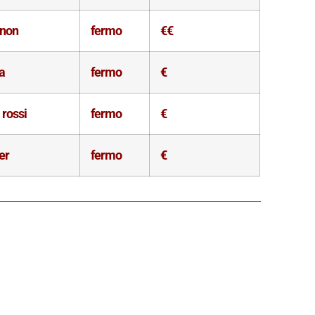
gnon
fermo
€€
a
fermo
€
 rossi
fermo
€
er
fermo
€