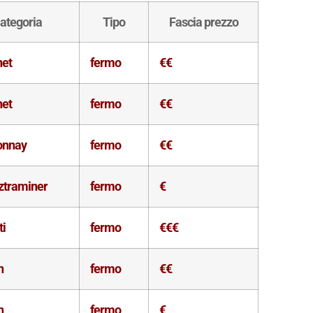
ategoria
Tipo
Fascia prezzo
net
fermo
€€
net
fermo
€€
onnay
fermo
€€
ztraminer
fermo
€
i
fermo
€€€
n
fermo
€€
n
fermo
€