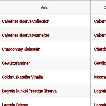
Vino
C
Cabernet Riserva Collection
Caber
Cabernet Riserva Mumelter
Caber
Chardonnay Kleinstein
Chard
Gewürztraminer
Gewür
Goldmuskateller Vinalia
Moscat
Lagrein Dunkel Prestige Riserva
Lagrei
Lagrein Grieser
Lagrei