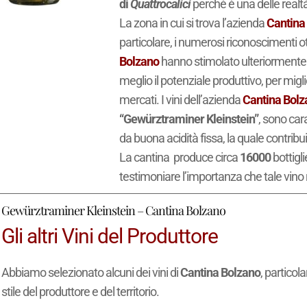
di
Quattrocalici
perché è una delle realtà 
La zona in cui si trova l’azienda
Cantina
particolare, i numerosi riconoscimenti ot
Bolzano
hanno stimolato ulteriormente i p
meglio il potenziale produttivo, per mig
mercati. I vini dell’azienda
Cantina Bolz
“Gewürztraminer Kleinstein”
, sono car
da buona acidità fissa, la quale contrib
La cantina produce circa
16000
bottigli
testimoniare l’importanza che tale vino 
Gewürztraminer Kleinstein – Cantina Bolzano
Gli altri Vini del Produttore
Abbiamo selezionato alcuni dei vini di
Cantina Bolzano
, particol
stile del produttore e del territorio.