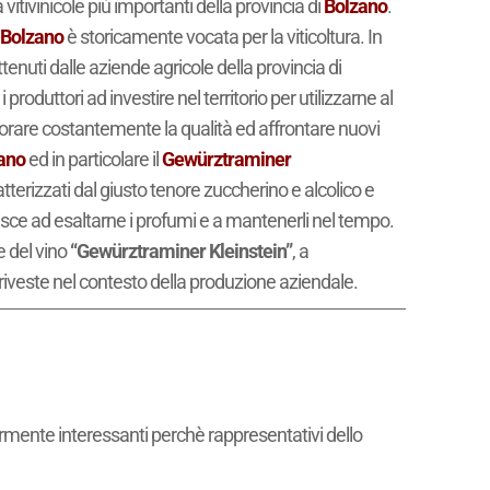
vitivinicole più importanti della provincia di
Bolzano
.
 Bolzano
è storicamente vocata per la viticoltura. In
tenuti dalle aziende agricole della provincia di
roduttori ad investire nel territorio per utilizzarne al
liorare costantemente la qualità ed affrontare nuovi
ano
ed in particolare il
Gewürztraminer
atterizzati dal giusto tenore zuccherino e alcolico e
uisce ad esaltarne i profumi e a mantenerli nel tempo.
e del vino
“Gewürztraminer Kleinstein”
, a
riveste nel contesto della produzione aziendale.
armente interessanti perchè rappresentativi dello