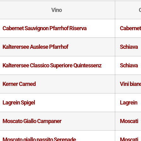
Vino
Cabernet Sauvignon Pfarrhof Riserva
Caberne
Kalterersee Auslese Pfarrhof
Schiava
Kalterersee Classico Superiore Quintessenz
Schiava
Kerner Carned
Vini bianc
Lagrein Spigel
Lagrein
Moscato Giallo Campaner
Moscati
Moscato giallo passito Serenade
Moscati