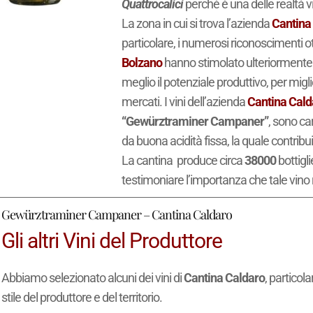
Quattrocalici
perché è una delle realtà vi
La zona in cui si trova l’azienda
Cantina
particolare, i numerosi riconoscimenti ot
Bolzano
hanno stimolato ulteriormente i p
meglio il potenziale produttivo, per mig
mercati. I vini dell’azienda
Cantina Cald
“Gewürztraminer Campaner”
, sono ca
da buona acidità fissa, la quale contrib
La cantina produce circa
38000
bottigli
testimoniare l’importanza che tale vino 
Gewürztraminer Campaner – Cantina Caldaro
Gli altri Vini del Produttore
Abbiamo selezionato alcuni dei vini di
Cantina Caldaro
, particol
stile del produttore e del territorio.