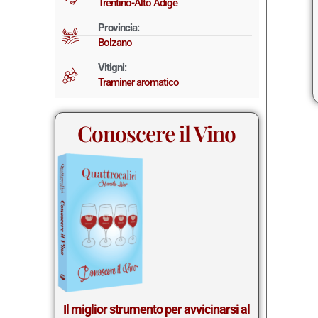
Trentino-Alto Adige
Provincia:
Bolzano
Vitigni:
Traminer aromatico
Conoscere il Vino
Il miglior st
rumento per avvicinarsi al