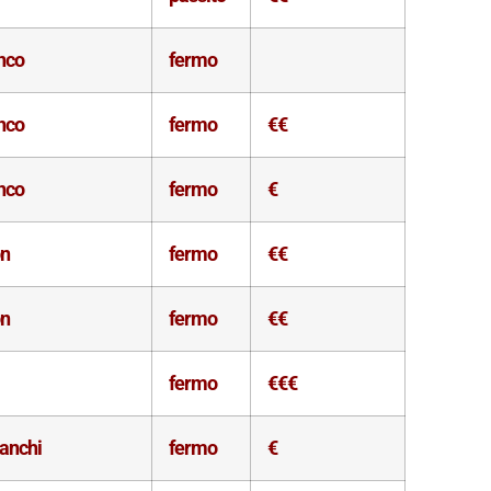
nco
fermo
nco
fermo
€€
nco
fermo
€
on
fermo
€€
on
fermo
€€
fermo
€€€
ianchi
fermo
€