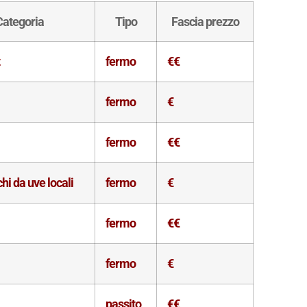
Categoria
Tipo
Fascia prezzo
t
fermo
€€
fermo
€
fermo
€€
hi da uve locali
fermo
€
fermo
€€
fermo
€
passito
€€