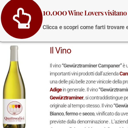
10.000
Wine Lovers visitano 
Clicca e scopri come farti trovare
Il Vino
Il vino
“Gewürztraminer Campaner”
è 
importanti vini prodotti dall’azienda
Can
una delle più belle zone vinicole della pr
Adige
in generale. Il vino
“Gewürztrami
Gewürztraminer
, si contraddistingue pe
originale al tempo stesso. Il vino
“Gewür
Bianco
,
fermo
e
secco
, vinificato da uv
previste dalla denominazione . L’azien