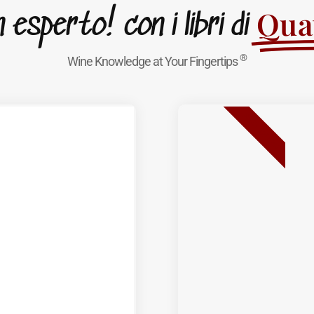
Quat
esperto! con i libri di
®
Wine Knowledge at Your Fingertips
BEST SELLER