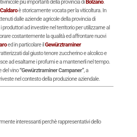
tivinicole più importanti della provincia di
Bolzano
.
 Caldaro
è storicamente vocata per la viticoltura. In
tenuti dalle aziende agricole della provincia di
roduttori ad investire nel territorio per utilizzarne al
liorare costantemente la qualità ed affrontare nuovi
aro
ed in particolare il
Gewürztraminer
ratterizzati dal giusto tenore zuccherino e alcolico e
uisce ad esaltarne i profumi e a mantenerli nel tempo.
e del vino
“Gewürztraminer Campaner”
, a
riveste nel contesto della produzione aziendale.
armente interessanti perchè rappresentativi dello