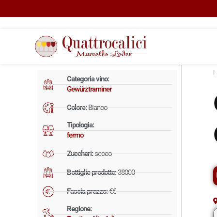
Categoria vino:
Gewürztraminer
Colore:
Bianco
Tipologia:
fermo
Zuccheri:
secco
Bottiglie prodotte:
38000
Fascia prezzo:
€€
Regione: