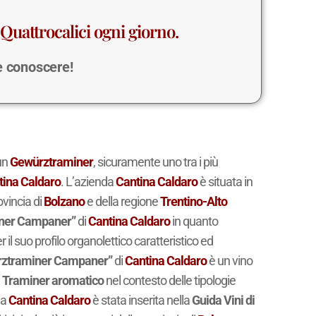
Quattrocalici ogni giorno.
 e conoscere!
un
Gewürztraminer
, sicuramente uno tra i più
tina Caldaro
. L’azienda
Cantina Caldaro
è situata in
ovincia di
Bolzano
e della regione
Trentino-Alto
ner Campaner”
di
Cantina Caldaro
in quanto
r il suo profilo organolettico caratteristico ed
ztraminer Campaner”
di
Cantina Caldaro
è un vino
e
Traminer aromatico
nel contesto delle tipologie
da
Cantina Caldaro
è stata inserita nella
Guida Vini di