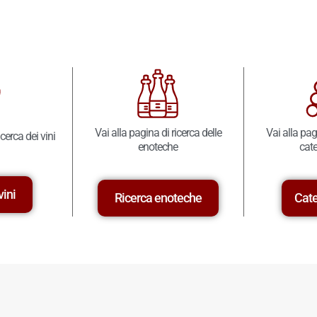
Vai alla pagina di ricerca delle
Vai alla pag
icerca dei vini
enoteche
cate
vini
Ricerca enoteche
Cate