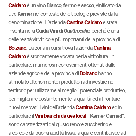
Caldaro
è un vino
Bianco
,
fermo
e
secco
, vinificato da
uve
Kerner
nel contesto delle tipologie previste dalla
denominazione . L’azienda
Cantina Caldaro
è stata
inserita nella
Guida Vini di
Quattrocalici
perché è una
delle realtà vitivinicole più importanti della provincia di
Bolzano
. La zona in cui si trova l’azienda
Cantina
Caldaro
è storicamente vocata per la viticoltura. In
particolare, i numerosi riconoscimenti ottenuti dalle
aziende agricole della provincia di
Bolzano
hanno
stimolato ulteriormente i produttori ad investire nel
territorio per utilizzarne al meglio il potenziale produttivo,
per migliorare costantemente la qualità ed affrontare
nuovi mercati. I vini dell’azienda
Cantina Caldaro
ed in
particolare il
Vini bianchi da uve locali
“Kerner Carned”
,
sono caratterizzati dal giusto tenore zuccherino e
alcolico e da buona acidità fissa, la quale contribuisce ad