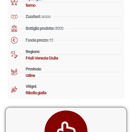
fermo
Zuccheri:
secco
Bottiglie prodotte:
8000
Fascia prezzo:
€€
Regione:
Friuli-Venezia Giulia
Provincia:
Udine
Vitigni:
Ribolla gialla