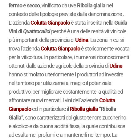
fermo
e
secco
, vinificato da uve
Ribolla gialla
nel
contesto delle tipologie previste dalla denominazione .
L’azienda
Colutta Gianpaolo
è stata inserita nella
Guida
Vini di
Quattrocalici
perché è una delle realtà vitivinicole
più importanti della provincia di
Udine
. La zona in cui si
trova l’azienda
Colutta Gianpaolo
è storicamente vocata
per la viticoltura. In particolare, i numerosi riconoscimenti
ottenuti dalle aziende agricole della provincia di
Udine
hanno stimolato ulteriormente i produttori ad investire
nel territorio per utilizzarne al meglio il potenziale
produttivo, per migliorare costantemente la qualità ed
affrontare nuovi mercati. I vini dell’azienda
Colutta
Gianpaolo
ed in particolare il
Ribolla gialla
“Ribolla
Gialla”
, sono caratterizzati dal giusto tenore zuccherino
e alcolico e da buona acidità fissa, la quale contribuisce
ad esaltarne i profumi e a mantenerli nel tempo. La