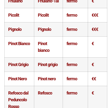
Friulano
Friulano-Tai
fermo
€
Picolit
Picolit
fermo
€€€
Pignolo
Pignolo
fermo
€€€
Pinot Bianco
Pinot
fermo
€
bianco
Pinot Grigio
Pinot grigio
fermo
€
Pinot Nero
Pinot nero
fermo
€€
Refosco dal
Refosco
fermo
€
Peduncolo
Rosso