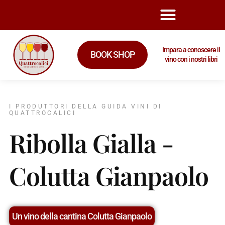
Impara a conoscere il
BOOK SHOP
vino con i nostri libri
I PRODUTTORI DELLA GUIDA VINI DI
QUATTROCALICI
Ribolla Gialla -
Colutta Gianpaolo
Un vino della cantina Colutta Gianpaolo