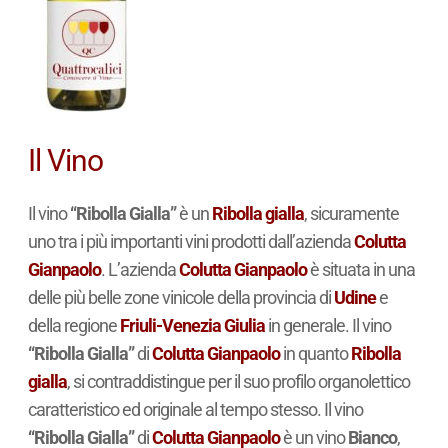
Il Vino
Il vino
“Ribolla Gialla”
è un
Ribolla gialla
, sicuramente
uno tra i più importanti vini prodotti dall’azienda
Colutta
Gianpaolo
. L’azienda
Colutta Gianpaolo
è situata in una
delle più belle zone vinicole della provincia di
Udine
e
della regione
Friuli-Venezia Giulia
in generale. Il vino
“Ribolla Gialla”
di
Colutta Gianpaolo
in quanto
Ribolla
gialla
, si contraddistingue per il suo profilo organolettico
caratteristico ed originale al tempo stesso. Il vino
“Ribolla Gialla”
di
Colutta Gianpaolo
è un vino
Bianco
,