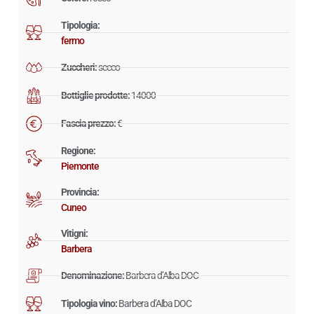
Tipologia:
fermo
Zuccheri:
secco
Bottiglie prodotte:
14000
Fascia prezzo:
€
Regione:
Piemonte
Provincia:
Cuneo
Vitigni:
Barbera
Denominazione:
Barbera d’Alba DOC
Tipologia vino:
Barbera d’Alba DOC