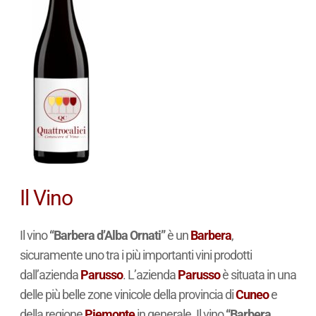
Il Vino
Il vino
“Barbera d’Alba Ornati”
è un
Barbera
,
sicuramente uno tra i più importanti vini prodotti
dall’azienda
Parusso
. L’azienda
Parusso
è situata in una
delle più belle zone vinicole della provincia di
Cuneo
e
della regione
Piemonte
in generale. Il vino
“Barbera