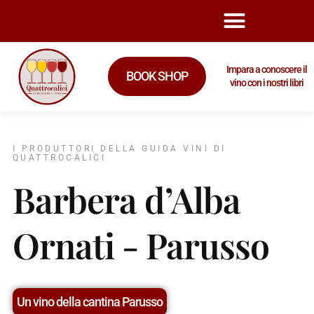
Impara a conoscere il
BOOK SHOP
vino con i nostri libri
I PRODUTTORI DELLA GUIDA VINI DI
QUATTROCALICI
Barbera d’Alba
Ornati - Parusso
Un vino della cantina Parusso