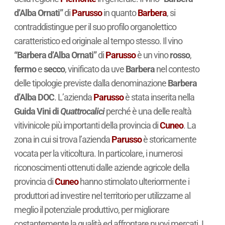
d’Alba Ornati”
di
Parusso
in quanto
Barbera
, si
contraddistingue per il suo profilo organolettico
caratteristico ed originale al tempo stesso. Il vino
“Barbera d’Alba Ornati”
di
Parusso
è un vino
rosso
,
fermo
e
secco
, vinificato da uve
Barbera
nel contesto
delle tipologie previste dalla denominazione
Barbera
d’Alba DOC
. L’azienda
Parusso
è stata inserita nella
Guida Vini di
Quattrocalici
perché è una delle realtà
vitivinicole più importanti della provincia di
Cuneo
. La
zona in cui si trova l’azienda
Parusso
è storicamente
vocata per la viticoltura. In particolare, i numerosi
riconoscimenti ottenuti dalle aziende agricole della
provincia di
Cuneo
hanno stimolato ulteriormente i
produttori ad investire nel territorio per utilizzarne al
meglio il potenziale produttivo, per migliorare
costantemente la qualità ed affrontare nuovi mercati. I