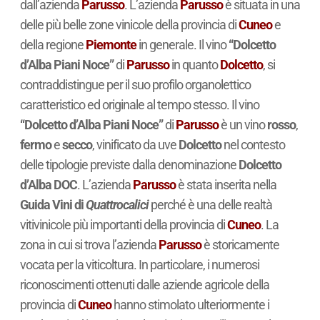
dall’azienda
Parusso
. L’azienda
Parusso
è situata in una
delle più belle zone vinicole della provincia di
Cuneo
e
della regione
Piemonte
in generale. Il vino
“Dolcetto
d’Alba Piani Noce”
di
Parusso
in quanto
Dolcetto
, si
contraddistingue per il suo profilo organolettico
caratteristico ed originale al tempo stesso. Il vino
“Dolcetto d’Alba Piani Noce”
di
Parusso
è un vino
rosso
,
fermo
e
secco
, vinificato da uve
Dolcetto
nel contesto
delle tipologie previste dalla denominazione
Dolcetto
d’Alba DOC
. L’azienda
Parusso
è stata inserita nella
Guida Vini di
Quattrocalici
perché è una delle realtà
vitivinicole più importanti della provincia di
Cuneo
. La
zona in cui si trova l’azienda
Parusso
è storicamente
vocata per la viticoltura. In particolare, i numerosi
riconoscimenti ottenuti dalle aziende agricole della
provincia di
Cuneo
hanno stimolato ulteriormente i