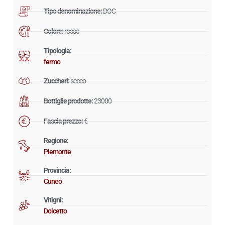
Tipo denominazione:
DOC
Colore:
rosso
Tipologia:
fermo
Zuccheri:
secco
Bottiglie prodotte:
23000
Fascia prezzo:
€
Regione:
Piemonte
Provincia:
Cuneo
Vitigni:
Dolcetto