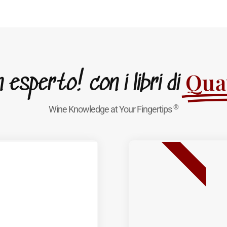
Quat
esperto! con i libri di
®
Wine Knowledge at Your Fingertips
BEST SELLER