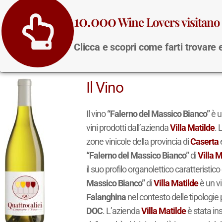
10.000
Wine Lovers visitano 
Clicca e scopri come farti trovare
Il Vino
Il vino
“Falerno del Massico Bianco”
è 
vini prodotti dall’azienda
Villa Matilde
. 
zone vinicole della provincia di
Caserta
e
“Falerno del Massico Bianco”
di
Villa M
il suo profilo organolettico caratteristic
Massico Bianco”
di
Villa Matilde
è un v
Falanghina
nel contesto delle tipologi
DOC
. L’azienda
Villa Matilde
è stata ins