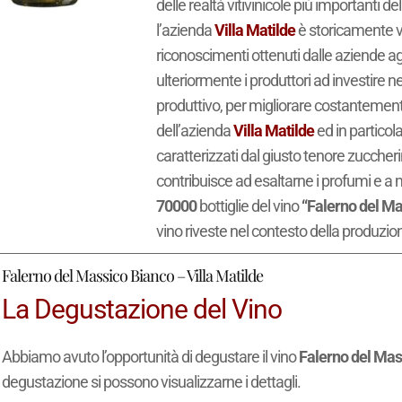
delle realtà vitivinicole più importanti de
l’azienda
Villa Matilde
è storicamente voc
riconoscimenti ottenuti dalle aziende agr
ulteriormente i produttori ad investire nel
produttivo, per migliorare costantemente 
dell’azienda
Villa Matilde
ed in particola
caratterizzati dal giusto tenore zuccheri
contribuisce ad esaltarne i profumi e a
70000
bottiglie del vino
“Falerno del Ma
vino riveste nel contesto della produzio
Falerno del Massico Bianco – Villa Matilde
La Degustazione del Vino
Abbiamo avuto l’opportunità di degustare il vino
Falerno del Mas
degustazione si possono visualizzarne i dettagli.