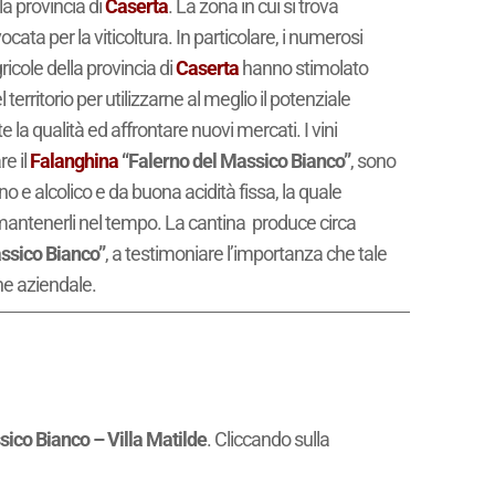
lla provincia di
Caserta
. La zona in cui si trova
ata per la viticoltura. In particolare, i numerosi
icole della provincia di
Caserta
hanno stimolato
 territorio per utilizzarne al meglio il potenziale
la qualità ed affrontare nuovi mercati. I vini
re il
Falanghina
“Falerno del Massico Bianco”
, sono
no e alcolico e da buona acidità fissa, la quale
 mantenerli nel tempo. La cantina produce circa
ssico Bianco”
, a testimoniare l’importanza che tale
ne aziendale.
sico Bianco – Villa Matilde
. Cliccando sulla