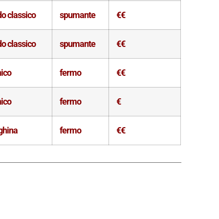
o classico
spumante
€€
o classico
spumante
€€
nico
fermo
€€
nico
fermo
€
ghina
fermo
€€