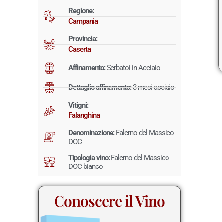
Regione:
Campania
Provincia:
Caserta
Affinamento:
Serbatoi in Acciaio
Dettaglio affinamento:
3 mesi acciaio
Vitigni:
Falanghina
Denominazione:
Falerno del Massico
DOC
Tipologia vino:
Falerno del Massico
DOC bianco
Conoscere il Vino