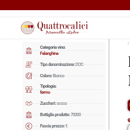
Categoria vino:
Falanghina
Tipo denominazione:
DOC
Colore:
Bianco
Tipologia:
fermo
Zuccheri:
secco
Bottiglie prodotte:
70000
Fascia prezzo:
€