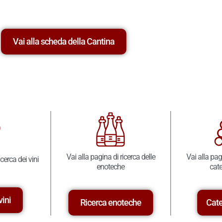
Vai alla scheda della Cantina
Vai alla pagina di ricerca delle
Vai alla pag
icerca dei vini
enoteche
cate
vini
Ricerca enoteche
Cate