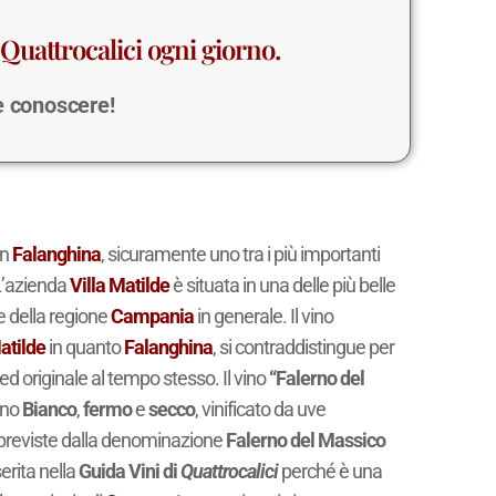
Quattrocalici ogni giorno.
 e conoscere!
un
Falanghina
, sicuramente uno tra i più importanti
L’azienda
Villa Matilde
è situata in una delle più belle
 della regione
Campania
in generale. Il vino
atilde
in quanto
Falanghina
, si contraddistingue per
o ed originale al tempo stesso. Il vino
“Falerno del
ino
Bianco
,
fermo
e
secco
, vinificato da uve
e previste dalla denominazione
Falerno del Massico
erita nella
Guida Vini di
Quattrocalici
perché è una