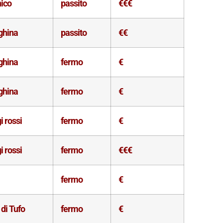
nico
passito
€€€
ghina
passito
€€
ghina
fermo
€
ghina
fermo
€
i rossi
fermo
€
i rossi
fermo
€€€
fermo
€
di Tufo
fermo
€