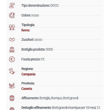
Tipo denominazione:
DOCG
Colore:
rosso
Tipologia:
fermo
Zuccheri:
secco
Bottiglie prodotte:
3000
Fascia prezzo:
€€
Regione:
Campania
Provincia:
Caserta
Affinamento:
Bottiglia, Barrique, Botti grandi
Dettaglio affinamento:
Botti grandi e barrique per 18 mesi; 12