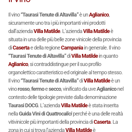
Il vino
“Taurasi Tenute di Altavilla”
è un
Aglianico
,
sicuramente uno tra i più importanti vini prodotti
dall’azienda
Villa Matilde
. L’azienda
Villa Matilde
è
situata in una delle più belle zone vinicole della provincia
di
Caserta
e della regione
Campania
in generale. Il vino
“Taurasi Tenute di Altavilla”
di
Villa Matilde
in quanto
Aglianico
, si contraddistingue per il suo profilo
organolettico caratteristico ed originale al tempo stesso.
Il vino
“Taurasi Tenute di Altavilla”
di
Villa Matilde
è un
vino
rosso
,
fermo
e
secco
, vinificato da uve
Aglianico
nel
contesto delle tipologie previste dalla denominazione
Taurasi DOCG
. L’azienda
Villa Matilde
è stata inserita
nella
Guida Vini di
Quattrocalici
perché è una delle realtà
vitivinicole più importanti della provincia di
Caserta
. La
zona in cui si trova l’azienda
Villa Matilde
è