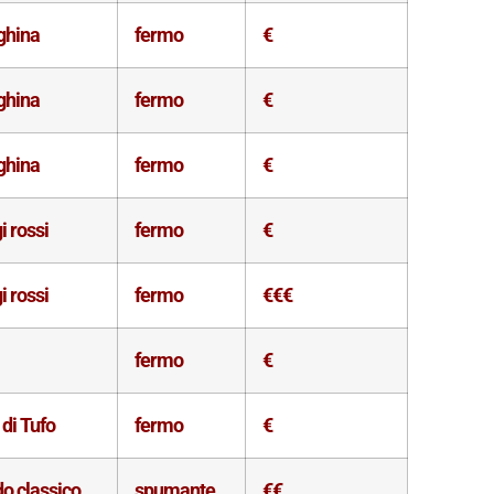
ghina
fermo
€
ghina
fermo
€
ghina
fermo
€
i rossi
fermo
€
i rossi
fermo
€€€
fermo
€
di Tufo
fermo
€
o classico
spumante
€€