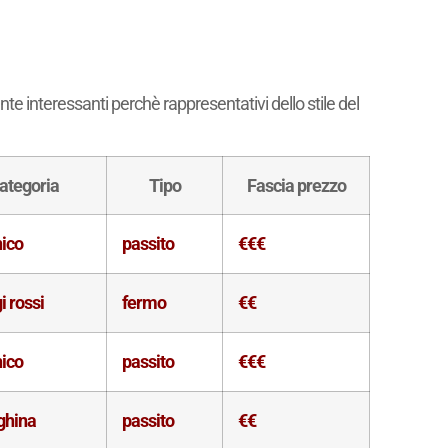
nte interessanti perchè rappresentativi dello stile del
ategoria
Tipo
Fascia prezzo
nico
passito
€€€
i rossi
fermo
€€
nico
passito
€€€
ghina
passito
€€