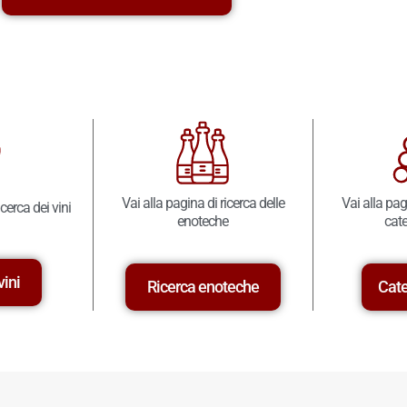
Vai alla pagina di ricerca delle
Vai alla pag
icerca dei vini
enoteche
cate
vini
Ricerca enoteche
Cate