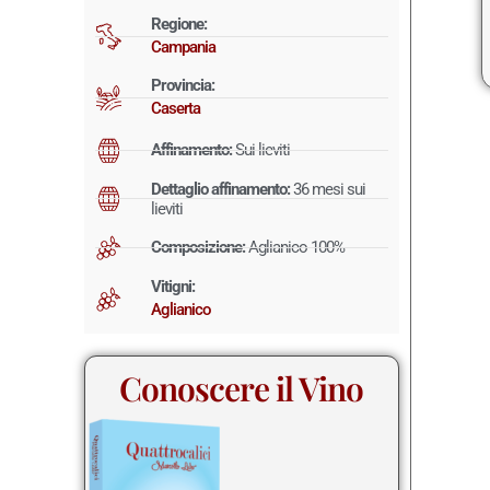
Regione:
Campania
Provincia:
Caserta
Affinamento:
Sui lieviti
Dettaglio affinamento:
36 mesi sui
lieviti
Composizione:
Aglianico 100%
Vitigni:
Aglianico
Conoscere il Vino