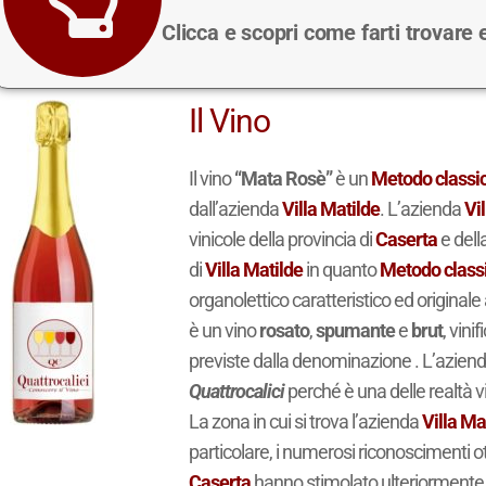
Clicca e scopri come farti trovare
Il Vino
Il vino
“Mata Rosè”
è un
Metodo classi
dall’azienda
Villa Matilde
. L’azienda
Vi
vinicole della provincia di
Caserta
e dell
di
Villa Matilde
in quanto
Metodo class
organolettico caratteristico ed originale
è un vino
rosato
,
spumante
e
brut
, vini
previste dalla denominazione . L’azien
Quattrocalici
perché è una delle realtà vi
La zona in cui si trova l’azienda
Villa Ma
particolare, i numerosi riconoscimenti ot
Caserta
hanno stimolato ulteriormente i p