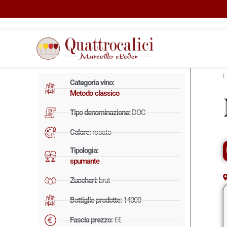
Categoria vino:
Metodo classico
Tipo denominazione:
DOC
Colore:
rosato
Tipologia:
spumante
Zuccheri:
brut
Bottiglie prodotte:
14000
Fascia prezzo:
€€