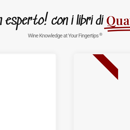
Quat
esperto! con i libri di
®
Wine Knowledge at Your Fingertips
BEST SELLER