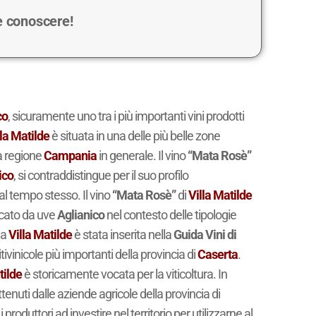
 e conoscere!
co
, sicuramente uno tra i più importanti vini prodotti
lla Matilde
è situata in una delle più belle zone
a regione
Campania
in generale. Il vino
“Mata Rosè”
ico
, si contraddistingue per il suo profilo
 al tempo stesso. Il vino
“Mata Rosè”
di
Villa Matilde
ficato da uve
Aglianico
nel contesto delle tipologie
da
Villa Matilde
è stata inserita nella
Guida Vini di
tivinicole più importanti della provincia di
Caserta
.
tilde
è storicamente vocata per la viticoltura. In
tenuti dalle aziende agricole della provincia di
roduttori ad investire nel territorio per utilizzarne al