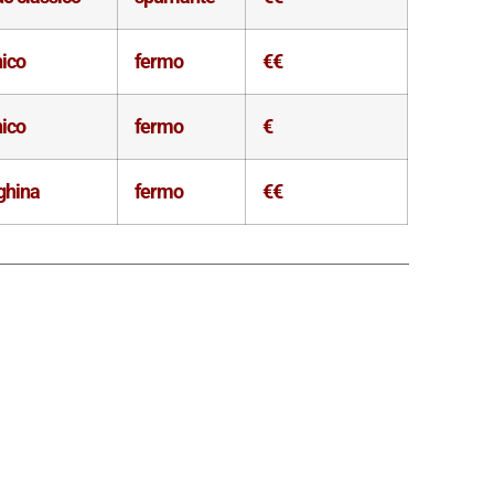
nico
fermo
€€
nico
fermo
€
ghina
fermo
€€