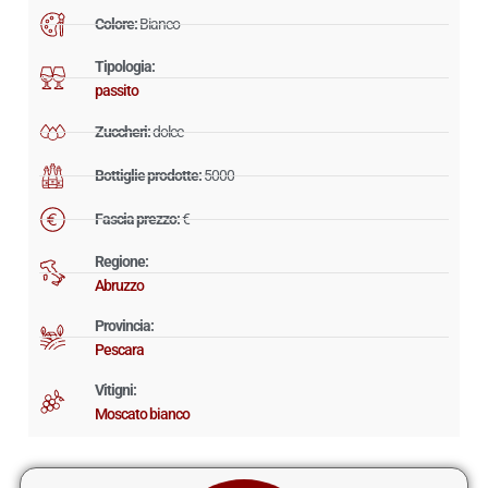
Colore:
Bianco
Tipologia:
passito
Zuccheri:
dolce
Bottiglie prodotte:
5000
Fascia prezzo:
€
Regione:
Abruzzo
Provincia:
Pescara
Vitigni:
Moscato bianco