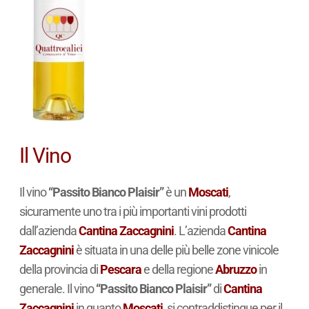
Il Vino
Il vino
“Passito Bianco Plaisir”
è un
Moscati
,
sicuramente uno tra i più importanti vini prodotti
dall’azienda
Cantina Zaccagnini
. L’azienda
Cantina
Zaccagnini
è situata in una delle più belle zone vinicole
della provincia di
Pescara
e della regione
Abruzzo
in
generale. Il vino
“Passito Bianco Plaisir”
di
Cantina
Zaccagnini
in quanto
Moscati
, si contraddistingue per il