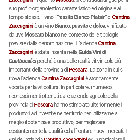
suo profilo organolettico caratteristico ed originale al
tempo stesso. Il vino
“Passito Bianco Plaisir”
di
Cantina
Zaccagnini
è un vino
Bianco
,
passito
e
dolce
, vinificato
da uve
Moscato bianco
nel contesto delle tipologie
previste dalla denominazione . L’azienda
Cantina
Zaccagnini
è stata inserita nella
Guida Vini di
Quattrocalici
perché è una delle realtà vitivinicole più
importanti della provincia di
Pescara
. La zona in cui si
trova l’azienda
Cantina Zaccagnini
è storicamente
vocata per la viticoltura. In particolare, i numerosi
riconoscimenti ottenuti dalle aziende agricole della
provincia di
Pescara
hanno stimolato ulteriormente i
produttori ad investire nel territorio per utilizzarne al
meglio il potenziale produttivo, per migliorare
costantemente la qualità ed affrontare nuovi mercati. I
vini dell’azienda
Cantina Zaccagnini
ed in particolare il