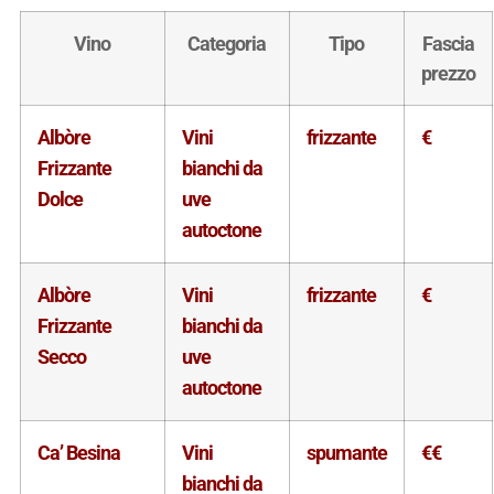
Vino
Categoria
Tipo
Fascia
prezzo
Albòre
Vini
frizzante
€
Frizzante
bianchi da
Dolce
uve
autoctone
Albòre
Vini
frizzante
€
Frizzante
bianchi da
Secco
uve
autoctone
Ca’ Besina
Vini
spumante
€€
bianchi da