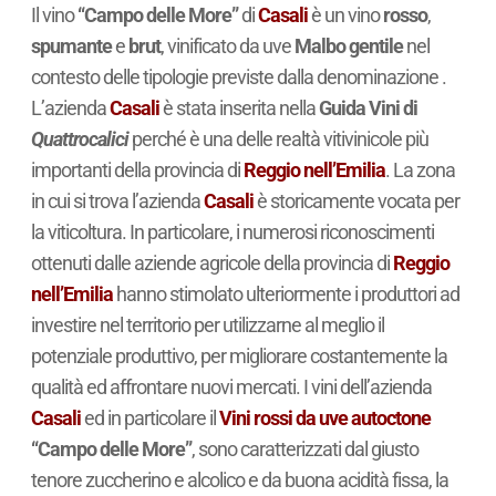
Il vino
“Campo delle More”
di
Casali
è un vino
rosso
,
spumante
e
brut
, vinificato da uve
Malbo gentile
nel
contesto delle tipologie previste dalla denominazione .
L’azienda
Casali
è stata inserita nella
Guida Vini di
Quattrocalici
perché è una delle realtà vitivinicole più
importanti della provincia di
Reggio nell’Emilia
. La zona
in cui si trova l’azienda
Casali
è storicamente vocata per
la viticoltura. In particolare, i numerosi riconoscimenti
ottenuti dalle aziende agricole della provincia di
Reggio
nell’Emilia
hanno stimolato ulteriormente i produttori ad
investire nel territorio per utilizzarne al meglio il
potenziale produttivo, per migliorare costantemente la
qualità ed affrontare nuovi mercati. I vini dell’azienda
Casali
ed in particolare il
Vini rossi da uve autoctone
“Campo delle More”
, sono caratterizzati dal giusto
tenore zuccherino e alcolico e da buona acidità fissa, la