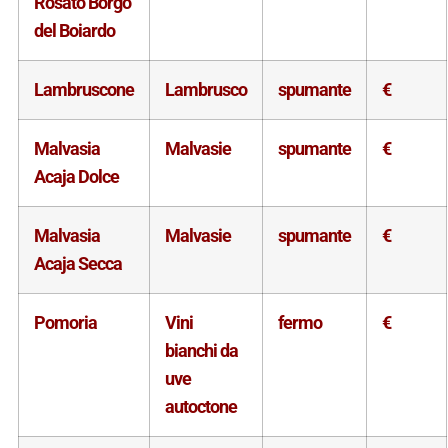
Rosato Borgo
del Boiardo
Lambruscone
Lambrusco
spumante
€
Malvasia
Malvasie
spumante
€
Acaja Dolce
Malvasia
Malvasie
spumante
€
Acaja Secca
Pomoria
Vini
fermo
€
bianchi da
uve
autoctone