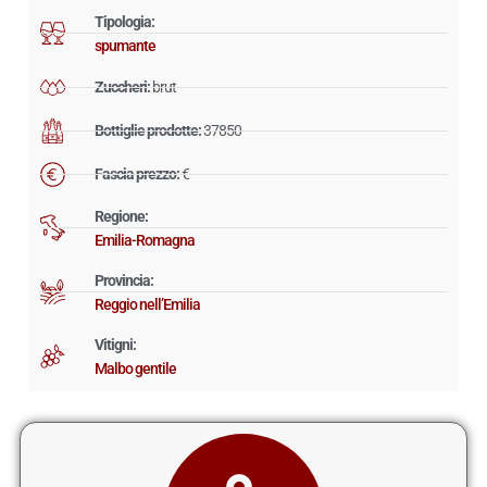
Tipologia:
spumante
Zuccheri:
brut
Bottiglie prodotte:
37850
Fascia prezzo:
€
Regione:
Emilia-Romagna
Provincia:
Reggio nell’Emilia
Vitigni:
Malbo gentile