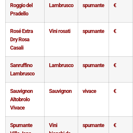
Roggio del
Lambrusco
spumante
€
Pradello
Rosé Extra
Vini rosati
spumante
€
Dry Rosa
Casali
Sanruffino
Lambrusco
spumante
€
Lambrusco
Sauvignon
Sauvignon
vivace
€
Altobrolo
Vivace
Spumante
Vini
spumante
€