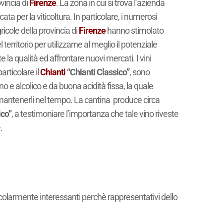
ovincia di
Firenze
. La zona in cui si trova l’azienda
ta per la viticoltura. In particolare, i numerosi
icole della provincia di
Firenze
hanno stimolato
 territorio per utilizzarne al meglio il potenziale
la qualità ed affrontare nuovi mercati. I vini
articolare il
Chianti
“Chianti Classico”
, sono
no e alcolico e da buona acidità fissa, la quale
 mantenerli nel tempo. La cantina produce circa
ico”
, a testimoniare l’importanza che tale vino riveste
.
icolarmente interessanti perchè rappresentativi dello