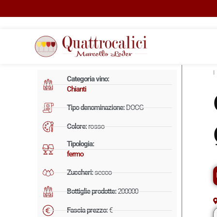
Categoria vino:
Chianti
Tipo denominazione:
DOCG
Colore:
rosso
Tipologia:
fermo
Zuccheri:
secco
Bottiglie prodotte:
200000
Fascia prezzo:
€