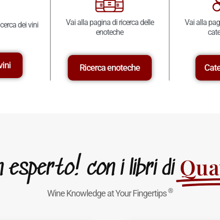
Vai alla pagina di ricerca delle
Vai alla pag
icerca dei vini
enoteche
cate
vini
Ricerca enoteche
Cate
Quat
esperto! con i libri di
®
Wine Knowledge at Your Fingertips