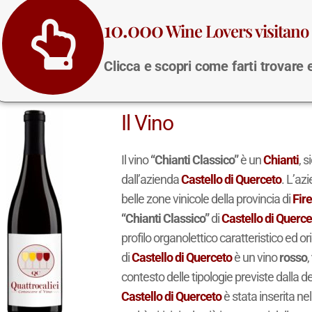
10.000
Wine Lovers visitano 
Clicca e scopri come farti trovare
Il Vino
Il vino
“Chianti Classico”
è un
Chianti
, s
dall’azienda
Castello di Querceto
. L’az
belle zone vinicole della provincia di
Fir
“Chianti Classico”
di
Castello di Querce
profilo organolettico caratteristico ed or
di
Castello di Querceto
è un vino
rosso
,
contesto delle tipologie previste dalla
Castello di Querceto
è stata inserita ne