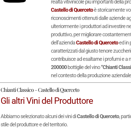
realtà vitivinicole più importanti della pr
Castello di Querceto
è storicamente voca
riconoscimenti ottenuti dalle aziende agr
ulteriormente i produttori ad investire nel
produttivo, per migliorare costantemente 
dell’azienda
Castello di Querceto
ed in p
caratterizzati dal giusto tenore zuccheri
contribuisce ad esaltarne i profumi e a
200000
bottiglie del vino
“Chianti Class
nel contesto della produzione aziendale
Chianti Classico – Castello di Querceto
Gli altri Vini del Produttore
Abbiamo selezionato alcuni dei vini di
Castello di Querceto
, part
stile del produttore e del territorio.