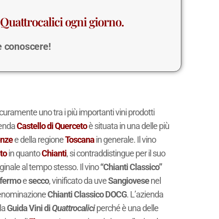
Quattrocalici ogni giorno.
 e conoscere!
icuramente uno tra i più importanti vini prodotti
ienda
Castello di Querceto
è situata in una delle più
enze
e della regione
Toscana
in generale. Il vino
to
in quanto
Chianti
, si contraddistingue per il suo
iginale al tempo stesso. Il vino
“Chianti Classico”
fermo
e
secco
, vinificato da uve
Sangiovese
nel
 denominazione
Chianti Classico DOCG
. L’azienda
lla
Guida Vini di
Quattrocalici
perché è una delle