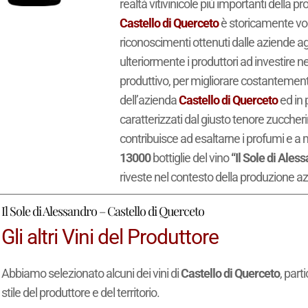
realtà vitivinicole più importanti della pr
Castello di Querceto
è storicamente voca
riconoscimenti ottenuti dalle aziende agr
ulteriormente i produttori ad investire nel
produttivo, per migliorare costantemente 
dell’azienda
Castello di Querceto
ed in p
caratterizzati dal giusto tenore zuccheri
contribuisce ad esaltarne i profumi e a
13000
bottiglie del vino
“Il Sole di Ales
riveste nel contesto della produzione az
Il Sole di Alessandro – Castello di Querceto
Gli altri Vini del Produttore
Abbiamo selezionato alcuni dei vini di
Castello di Querceto
, part
stile del produttore e del territorio.