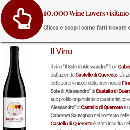
10.000
Wine Lovers visitano 
Clicca e scopri come farti trovare
Il Vino
Il vino
“Il Sole di Alessandro”
è un
Cabe
dall’azienda
Castello di Querceto
. L’az
belle zone vinicole della provincia di
Fir
Sole di Alessandro”
di
Castello di Quer
suo profilo organolettico caratteristico e
Alessandro”
di
Castello di Querceto
è u
Cabernet Sauvignon
nel contesto delle
Castello di Querceto
è stata inserita ne