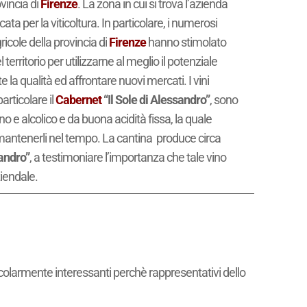
ovincia di
Firenze
. La zona in cui si trova l’azienda
ta per la viticoltura. In particolare, i numerosi
icole della provincia di
Firenze
hanno stimolato
 territorio per utilizzarne al meglio il potenziale
la qualità ed affrontare nuovi mercati. I vini
articolare il
Cabernet
“Il Sole di Alessandro”
, sono
no e alcolico e da buona acidità fissa, la quale
 mantenerli nel tempo. La cantina produce circa
sandro”
, a testimoniare l’importanza che tale vino
iendale.
icolarmente interessanti perchè rappresentativi dello