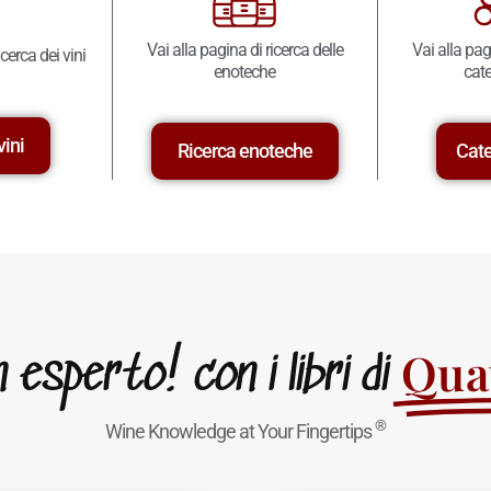
Vai alla pagina di ricerca delle
Vai alla pag
icerca dei vini
enoteche
cate
vini
Ricerca enoteche
Cate
Quat
esperto! con i libri di
®
Wine Knowledge at Your Fingertips