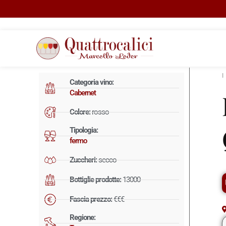
Categoria vino:
Cabernet
Colore:
rosso
Tipologia:
fermo
Zuccheri:
secco
Bottiglie prodotte:
13000
Fascia prezzo:
€€€
Regione: