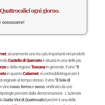
Quattrocalici ogni giorno.
 e conoscere!
rnet
, sicuramente uno tra i più importanti vini prodotti
ienda
Castello di Querceto
è situata in una delle più
enze
e della regione
Toscana
in generale. Il vino
“Il
ceto
in quanto
Cabernet
, si contraddistingue per il
d originale al tempo stesso. Il vino
“Il Sole di
n vino
rosso
,
fermo
e
secco
, vinificato da uve
 tipologie previste dalla denominazione . L’azienda
lla
Guida Vini di
Quattrocalici
perché è una delle