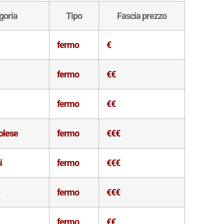
goria
Tipo
Fascia prezzo
fermo
€
fermo
€€
fermo
€€
olese
fermo
€€€
i
fermo
€€€
e
fermo
€€€
fermo
€€