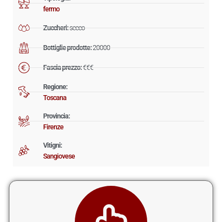
fermo
Zuccheri:
secco
Bottiglie prodotte:
20000
Fascia prezzo:
€€€
Regione:
Toscana
Provincia:
Firenze
Vitigni:
Sangiovese