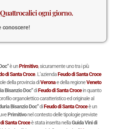
Quattrocalici ogni giorno.
 e conoscere!
 Doc”
è un
Primitivo
, sicuramente uno tra i più
do di Santa Croce
. L’azienda
Feudo di Santa Croce
ole della provincia di
Verona
e della regione
Veneto
ia Bisanzio Doc”
di
Feudo di Santa Croce
in quanto
profilo organolettico caratteristico ed originale al
duria Bisanzio Doc”
di
Feudo di Santa Croce
è un
a uve
Primitivo
nel contesto delle tipologie previste
di Santa Croce
è stata inserita nella
Guida Vini di