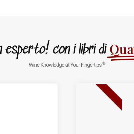
Quat
esperto! con i libri di
®
Wine Knowledge at Your Fingertips
BEST SELLER