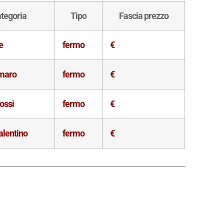
tegoria
Tipo
Fascia prezzo
e
fermo
€
maro
fermo
€
ossi
fermo
€
alentino
fermo
€