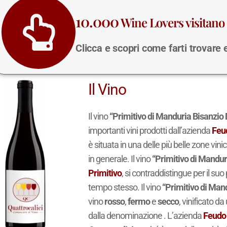
10.000
Wine Lovers visitano 
Clicca e scopri come farti trovare
Il Vino
Il vino
“Primitivo di Manduria Bisanzio
importanti vini prodotti dall’azienda
Feu
è situata in una delle più belle zone vinic
in generale. Il vino
“Primitivo di Mandur
Primitivo
, si contraddistingue per il suo 
tempo stesso. Il vino
“Primitivo di Man
vino
rosso
,
fermo
e
secco
, vinificato d
dalla denominazione . L’azienda
Feudo 