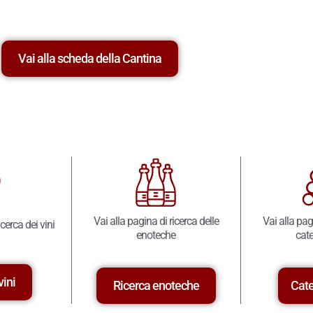
Vai alla scheda della Cantina
Vai alla pagina di ricerca delle
Vai alla pag
icerca dei vini
enoteche
cate
vini
Ricerca enoteche
Cate