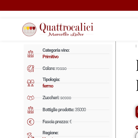
Categoria vino:
Primitivo
Colore:
rosso
Tipologia:
fermo
Zuccheri:
secco
Bottiglie prodotte:
35000
Fascia prezzo:
€
Regione: