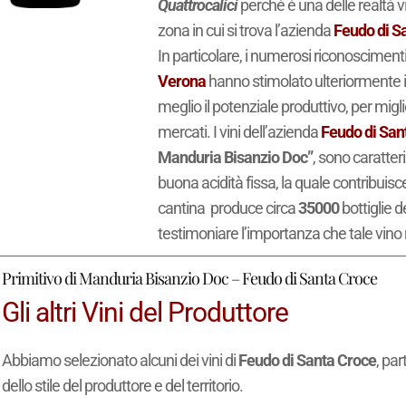
Quattrocalici
perché è una delle realtà vi
zona in cui si trova l’azienda
Feudo di S
In particolare, i numerosi riconoscimenti
Verona
hanno stimolato ulteriormente i pr
meglio il potenziale produttivo, per mig
mercati. I vini dell’azienda
Feudo di San
Manduria Bisanzio Doc”
, sono caratter
buona acidità fissa, la quale contribuis
cantina produce circa
35000
bottiglie d
testimoniare l’importanza che tale vino 
Primitivo di Manduria Bisanzio Doc – Feudo di Santa Croce
Gli altri Vini del Produttore
Abbiamo selezionato alcuni dei vini di
Feudo di Santa Croce
, pa
dello stile del produttore e del territorio.