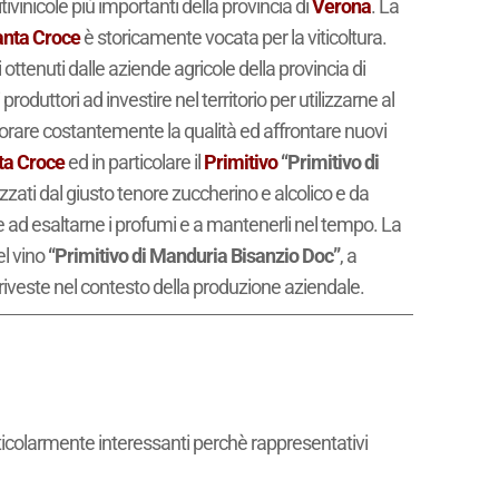
tivinicole più importanti della provincia di
Verona
. La
anta Croce
è storicamente vocata per la viticoltura.
 ottenuti dalle aziende agricole della provincia di
oduttori ad investire nel territorio per utilizzarne al
liorare costantemente la qualità ed affrontare nuovi
ta Croce
ed in particolare il
Primitivo
“Primitivo di
izzati dal giusto tenore zuccherino e alcolico e da
ce ad esaltarne i profumi e a mantenerli nel tempo. La
el vino
“Primitivo di Manduria Bisanzio Doc”
, a
riveste nel contesto della produzione aziendale.
rticolarmente interessanti perchè rappresentativi