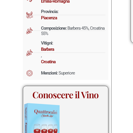
Emilia-Romagna
Provincia:
Piacenza
Composizione:
Barbera 45%, Croatina
55%
Vitigni:
Barbera
,
Croatina
Menzioni:
Superiore
Conoscere il Vino