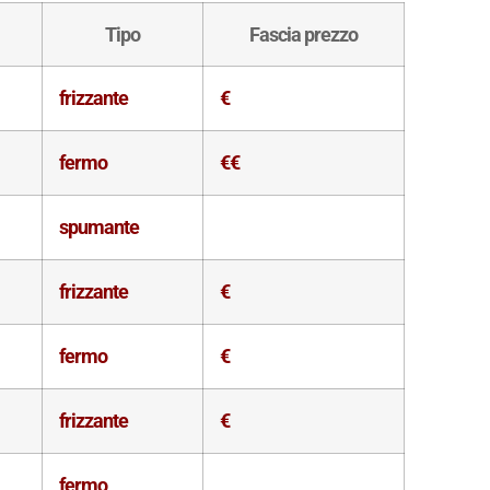
Tipo
Fascia prezzo
frizzante
€
fermo
€€
spumante
frizzante
€
fermo
€
frizzante
€
fermo