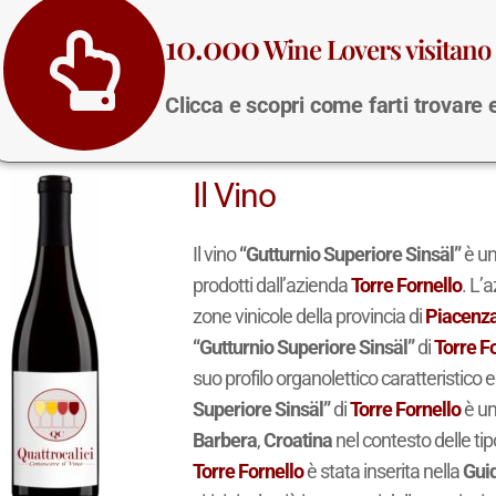
10.000
Wine Lovers visitano 
Clicca e scopri come farti trovare
Il Vino
Il vino
“Gutturnio Superiore Sinsäl”
è u
prodotti dall’azienda
Torre Fornello
. L’
zone vinicole della provincia di
Piacenz
“Gutturnio Superiore Sinsäl”
di
Torre F
suo profilo organolettico caratteristico e
Superiore Sinsäl”
di
Torre Fornello
è un
Barbera
,
Croatina
nel contesto delle ti
Torre Fornello
è stata inserita nella
Guid