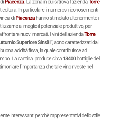
 di
Piacenza
. La zona in cui si trova l’azienda
Torre
icoltura. In particolare, i numerosi riconoscimenti
vincia di
Piacenza
hanno stimolato ulteriormente i
utilizzarne al meglio il potenziale produttivo, per
ffrontare nuovi mercati. I vini dell’azienda
Torre
utturnio Superiore Sinsäl”
, sono caratterizzati dal
buona acidità fissa, la quale contribuisce ad
tempo. La cantina produce circa
13400
bottiglie del
stimoniare l’importanza che tale vino riveste nel
mente interessanti perchè rappresentativi dello stile