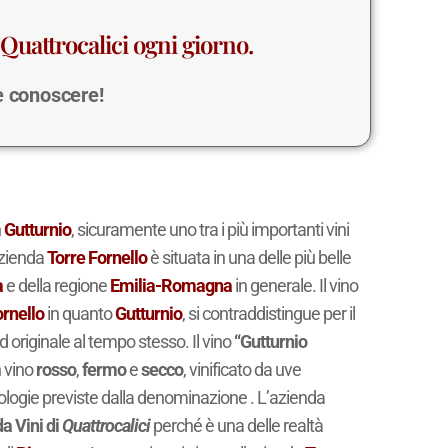
Quattrocalici ogni giorno.
 e conoscere!
n
Gutturnio
, sicuramente uno tra i più importanti vini
azienda
Torre Fornello
è situata in una delle più belle
a
e della regione
Emilia-Romagna
in generale. Il vino
ornello
in quanto
Gutturnio
, si contraddistingue per il
d originale al tempo stesso. Il vino
“Gutturnio
 vino
rosso
,
fermo
e
secco
, vinificato da uve
pologie previste dalla denominazione . L’azienda
a Vini di
Quattrocalici
perché è una delle realtà