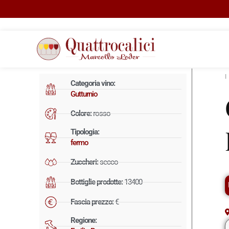
Categoria vino:
Gutturnio
Colore:
rosso
Tipologia:
fermo
Zuccheri:
secco
Bottiglie prodotte:
13400
Fascia prezzo:
€
Regione: