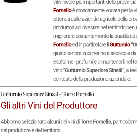
vitivinicole più importanti della provincia
Fornello
è storicamente vocata per la vit
ottenuti dalle aziende agricole della pro
produttori ad investire nel territorio per 
migliorare costantemente la qualità ed a
Fornello
ed in particolare il
Gutturnio
“G
giusto tenore zuccherino e alcolico e da 
esaltarne i profumi e a mantenerli nel 
vino
“Gutturnio Superiore Sinsäl”
, a te
contesto della produzione aziendale.
Gutturnio Superiore Sinsäl – Torre Fornello
Gli altri Vini del Produttore
Abbiamo selezionato alcuni dei vini di
Torre Fornello
, particolar
del produttore e del territorio.