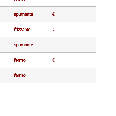
spumante
€
frizzante
€
spumante
fermo
€
fermo