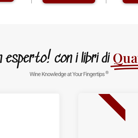
Quat
esperto! con i libri di
®
Wine Knowledge at Your Fingertips
BEST SELLER